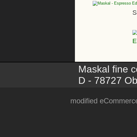
S
Maskal fine c
D - 78727 Ob
mod
ified eCommerc