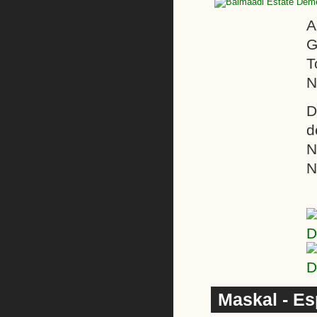
A
G
T
N
D
d
N
N
Maskal - Es