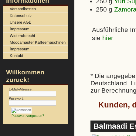
Informationen
250 g
Yuri S
250 g
Zamor
Versandkosten
Datenschutz
Unsere AGB
Ausführliche I
Impressum
Widerrufsrecht
sie
hier
Moccamaster Kaffeemaschinen
Impressum
Kontakt
Willkommen
* Die angegeben
zurück!
Deutschland. Li
zur Berechnung
E-Mail-Adresse:
Passwort:
Kunden, d
Passwort vergessen?
Balmaadi Es