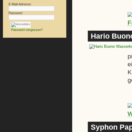
E-Mail-Adresse:
Passwort:
Passwort vergessen?
Hario Buon
p
e
K
g
Syphon Papi