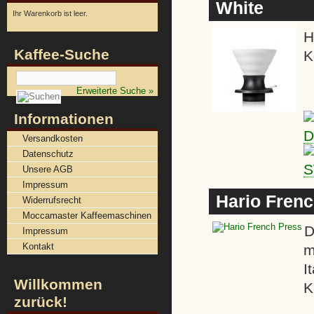
White
Ihr Warenkorb ist leer.
H
Kaffee-Suche
K
Erweiterte Suche »
Informationen
Versandkosten
Datenschutz
Unsere AGB
Impressum
Hario Fren
Widerrufsrecht
Moccamaster Kaffeemaschinen
D
Impressum
Kontakt
m
I
Willkommen
K
zurück!