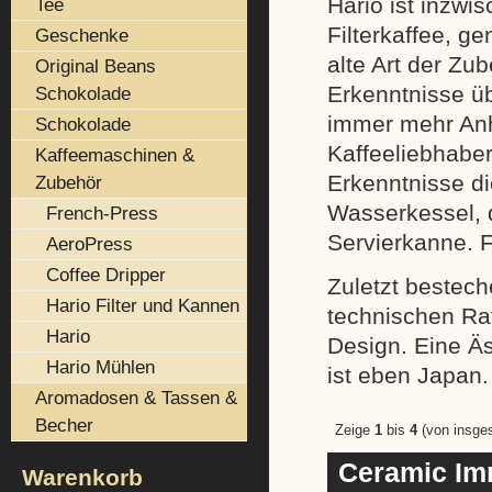
Hario ist inzwi
Tee
Filterkaffee, g
Geschenke
alte Art der Zub
Original Beans
Erkenntnisse üb
Schokolade
immer mehr Anh
Schokolade
Kaffeeliebhaber
Kaffeemaschinen &
Erkenntnisse di
Zubehör
Wasserkessel, 
French-Press
Servierkanne. Fi
AeroPress
Coffee Dripper
Zuletzt bestech
Hario Filter und Kannen
technischen Raf
Hario
Design. Eine Ä
Hario Mühlen
ist eben Japan.
Aromadosen & Tassen &
Becher
Zeige
1
bis
4
(von insg
Ceramic Im
Warenkorb