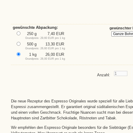
gewünschte Abpackung:
gewünschter 
250 g
7,40 EUR
Grundpreis: 29,60 EUR pro 1 kg
500 g
13,30 EUR
Grundpreis: 26,60 EUR pro 1 kg
1 kg
26,00 EUR
Grundpreis: 26,00 EUR pro 1 kg
Anzahl:
Die neue Rezeptur des Espresso Originales wurde speziell für alle Liebh
Espressi zusammengestellt. Er garantiert original süditalienischen E
und einen vollen Geschmack.
Fruchtige Nuancen sucht man bei diese
Hauptnoten sind Zartbitter Schokolade, Röstnoten und Tabak.
Wir empfehlen den Espresso Originale besonders für die Siebträger (