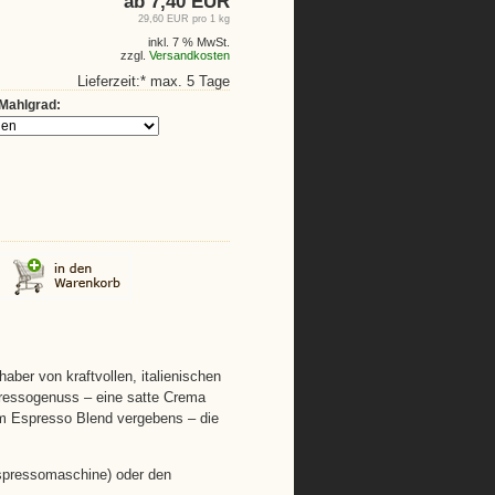
ab 7,40 EUR
29,60 EUR pro 1 kg
inkl. 7 % MwSt.
zzgl.
Versandkosten
Lieferzeit:* max. 5 Tage
Mahlgrad:
aber von kraftvollen, italienischen
spressogenuss – eine satte Crema
m Espresso Blend vergebens – die
Espressomaschine) oder den