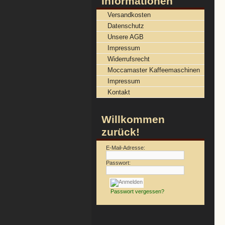
Informationen
Versandkosten
Datenschutz
Unsere AGB
Impressum
Widerrufsrecht
Moccamaster Kaffeemaschinen
Impressum
Kontakt
Willkommen
zurück!
E-Mail-Adresse:
Passwort:
Passwort vergessen?