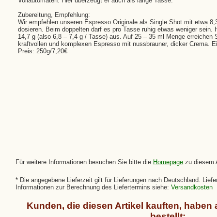
Vollautomaten. Hier überzeugt er auch als lange Tasse.
Zubereitung, Empfehlung:
Wir empfehlen unseren Espresso Originale als Single Shot mit etwa 8,
dosieren. Beim doppelten darf es pro Tasse ruhig etwas weniger sein.
14,7 g (also 6,8 – 7,4 g / Tasse) aus. Auf 25 – 35 ml Menge
erreichen 
kraftvollen und komplexen Espresso mit nussbrauner, dicker Crema. 
Preis: 250g/7,20€
Für weitere Informationen besuchen Sie bitte die
Homepage
zu diesem A
* Die angegebene Lieferzeit gilt für Lieferungen nach Deutschland. Liefe
Informationen zur Berechnung des Liefertermins siehe:
Versandkosten
Kunden, die diesen Artikel kauften, haben 
bestellt: