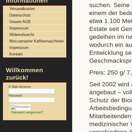
Informationen
suchen. Seine 
Versandkosten
einem der bed
Datenschutz
etwa 1.100 Met
Unsere AGB
Estate seit Ge
Impressum
Widerrufsrecht
gedeihen im na
Moccamaster Kaffeemaschinen
wodurch ein au
Impressum
Entwicklung se
Kontakt
Geschmacksprof
Willkommen
Preis: 250 g/ 7
zurück!
Seit 2002 wird
E-Mail-Adresse:
angebaut – vol
Passwort:
Schutz der Biod
Arbeitsbedingu
Passwort vergessen?
Mitarbeitenden
medizinischer 
verschiedene ö