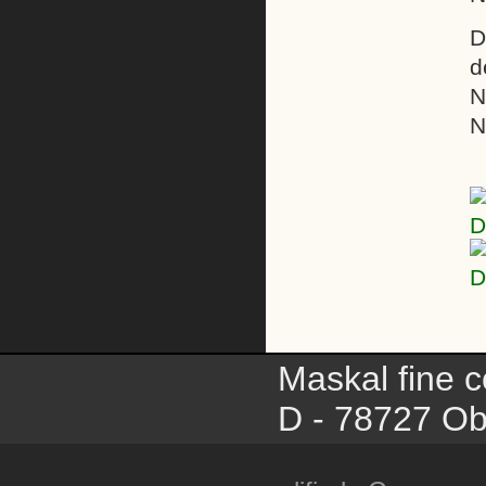
D
d
N
N
Maskal fine c
D - 78727 Ob