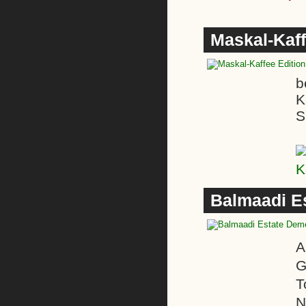
Maskal-Kaff
b
K
S
Balmaadi Es
A
G
T
N