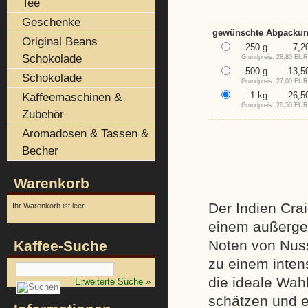
Tee
Geschenke
gewünschte Abpackun
Original Beans
250 g
7,2
Schokolade
Grundpreis: 28,80 EUR
500 g
13,5
Schokolade
Grundpreis: 27,00 EUR
Kaffeemaschinen &
1 kg
26,5
Grundpreis: 26,50 EUR
Zubehör
Aromadosen & Tassen &
Becher
Warenkorb
Der Indien Cra
Ihr Warenkorb ist leer.
einem außergew
Noten von Nus
Kaffee-Suche
zu einem intens
die ideale Wahl
Erweiterte Suche »
schätzen und 